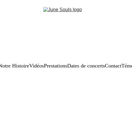
Notre Histoire
Vidéos
Prestations
Dates de concerts
Contact
Témo